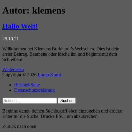
Autor:
klemens
Hallo Welt!
28.10.21
Willkommen bei Klemens Burkhardt’s Webseiten. Dies ist dein
erster Beitrag. Bearbeite oder lösche ihn und beginne mit dem
Schreiben!
Weiterlesen
Copyright © 2026
Lomo Kunst
Beispiel-Seite
Datenschutzerklärung
Suchen
nach:
Beginne damit, deinen Suchbegriff oben einzugeben und drücke
Enter für die Suche. Drücke ESC, um abzubrechen.
Zurück nach oben